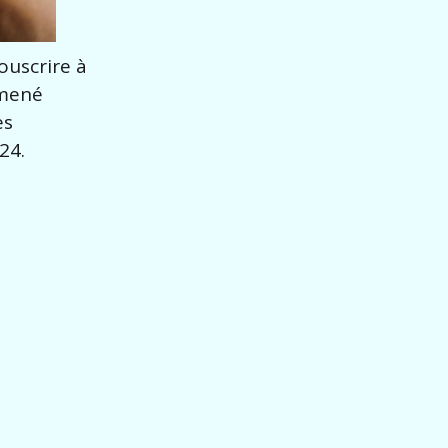
ouscrire à
 mené
es
24.