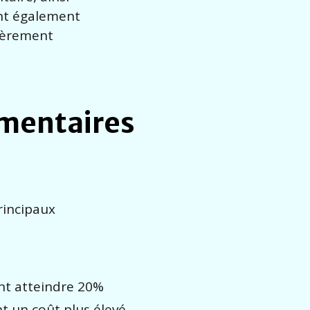
ent également
lièrement
émentaires
principaux
ant atteindre 20%
t un coût plus élevé