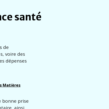
nce santé
s de
s, voire des
ces dépenses
es Matières
e bonne prise
aire, ainsi