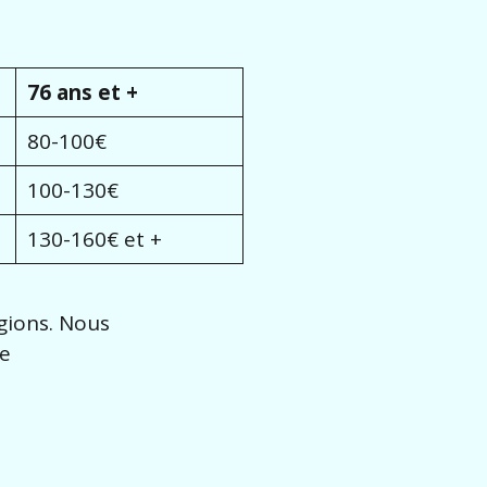
76 ans et +
80-100€
100-130€
130-160€ et +
égions. Nous
se