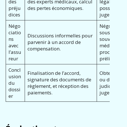
des
des experts médicaux, calcul
légales, con
préju
des pertes économiques.
possibles d
dices
juge.
Négo
Négociation
ciatio
sous l’égide
Discussions informelles pour
ns
souvent lors
parvenir à un accord de
avec
médiation o
compensation.
l’assu
procédure
reur
préliminaire
Concl
Finalisation de l’accord,
Obtention d’
usion
signature des documents de
ou d’un acc
du
règlement, et réception des
judiciaire, 
dossi
paiements.
jugement.
er