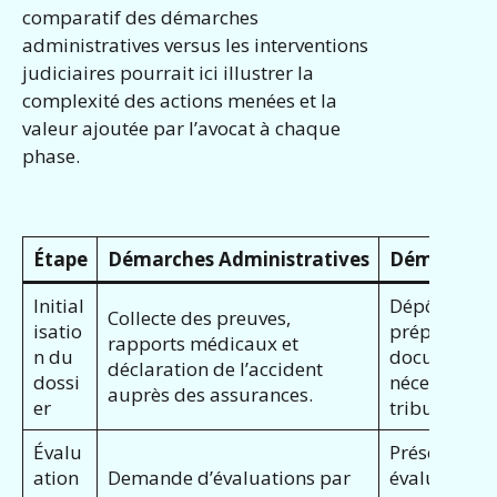
comparatif des démarches
administratives versus les interventions
judiciaires pourrait ici illustrer la
complexité des actions menées et la
valeur ajoutée par l’avocat à chaque
phase.
Étape
Démarches Administratives
Démarches 
Initial
Dépôt de la 
Collecte des preuves,
isatio
préparation
rapports médicaux et
n du
documents j
déclaration de l’accident
dossi
nécessaires 
auprès des assurances.
er
tribunal.
Évalu
Présentatio
ation
Demande d’évaluations par
évaluations