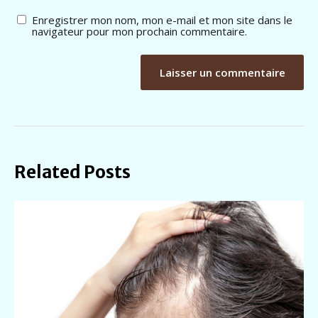
Enregistrer mon nom, mon e-mail et mon site dans le
navigateur pour mon prochain commentaire.
A
l
t
e
r
n
Related Posts
a
t
i
v
e
: