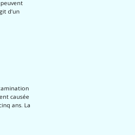
s peuvent
git d’un
ntamination
vent causée
inq ans. La