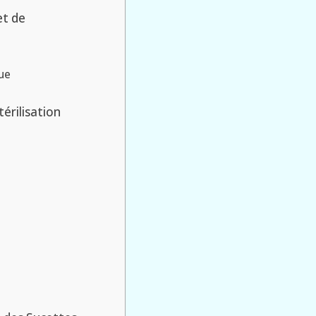
et de
que
érilisation