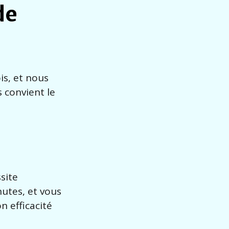
de
is, et nous
s convient le
ssite
nutes, et vous
n efficacité