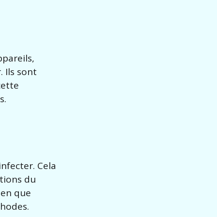
pareils,
 Ils sont
cette
s.
infecter. Cela
ctions du
Bien que
thodes.