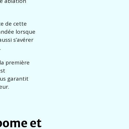
e ablation
e de cette
andée lorsque
ussi s’avérer
.
 la première
est
ous garantit
eur.
ipome et