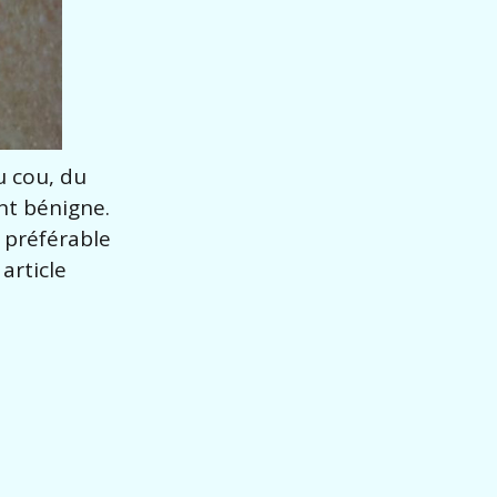
u cou, du
nt bénigne.
t préférable
article