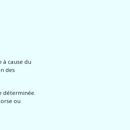
e à cause du
on des
re déterminée.
torse ou