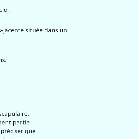
le ;
-jacente située dans un
ns.
scapulaire,
ment partie
 préciser que