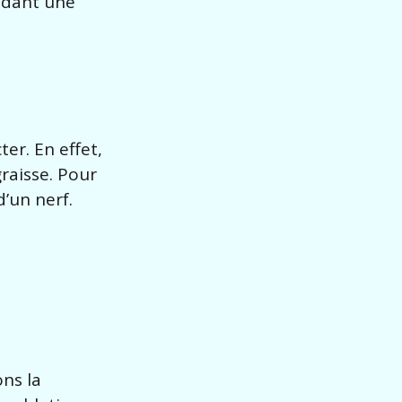
ndant une
er. En effet,
graisse. Pour
d’un nerf.
ons la