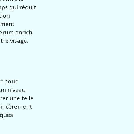
mps qui réduit
tion
sement
érum enrichi
tre visage.
ur pour
 un niveau
rer une telle
 sincèrement
lques