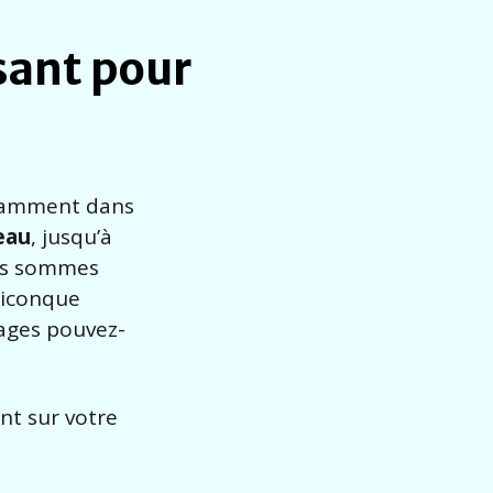
sant pour
otamment dans
eau
, jusqu’à
ous sommes
uiconque
tages pouvez-
ant sur votre