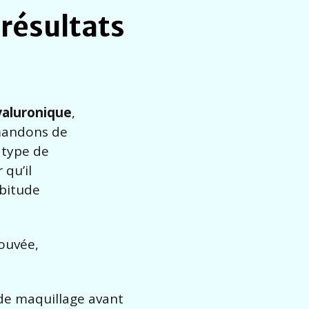
résultats
yaluronique
,
mmandons de
 type de
 qu’il
abitude
ouvée,
de maquillage avant