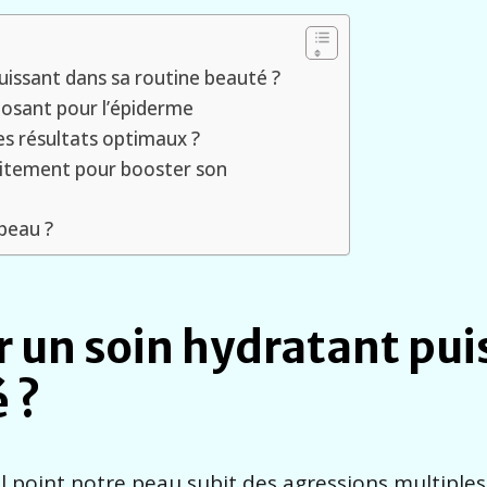
uissant dans sa routine beauté ?
posant pour l’épiderme
s résultats optimaux ?
raitement pour booster son
 peau ?
r un soin hydratant pu
 ?
l point notre peau subit des agressions multiples.