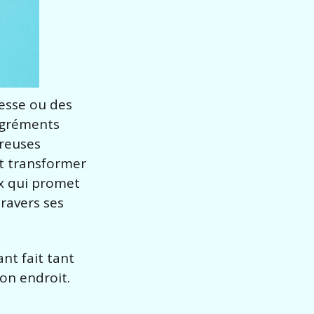
resse ou des
sagréments
breuses
ut transformer
ux qui promet
ravers ses
nt fait tant
bon endroit.