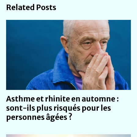
n
Related Posts
a
t
i
v
e
:
Asthme et rhinite en automne :
sont-ils plus risqués pour les
personnes âgées ?