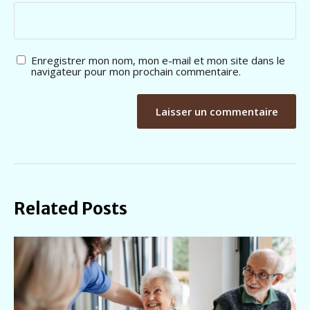
Enregistrer mon nom, mon e-mail et mon site dans le
navigateur pour mon prochain commentaire.
A
l
t
e
r
n
Related Posts
a
t
i
v
e
: